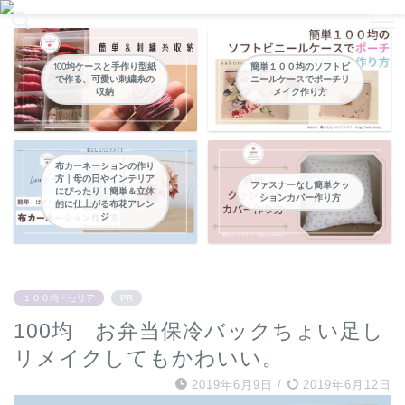
暮らしの中のパッチワークやハンドメイドなどの縫い物
100均ケースと手作り型紙
簡単１００均のソフトビ
で作る、可愛い刺繍糸の
ニールケースでポーチリ
収納
メイク作り方
布カーネーションの作り
方｜母の日やインテリア
ファスナーなし簡単クッ
にぴったり！簡単＆立体
ションカバー作り方
的に仕上がる布花アレン
ジ
１００均・セリア
PR
100均 お弁当保冷バックちょい足し
リメイクしてもかわいい。
2019年6月9日
/
2019年6月12日