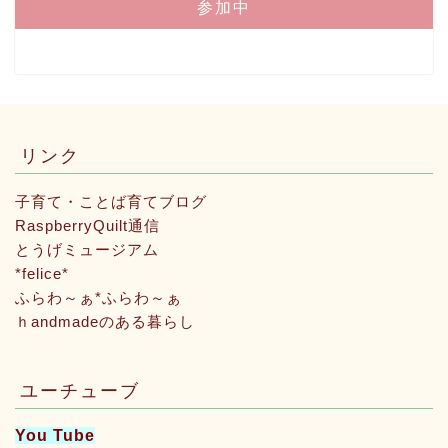
参加中
リンク
子育て・ことば育てブログ
RaspberryQuilt通信
とうげミュージアム
*felice*
ふらわ～ぁ*ふらわ～ぁ
ｈandmadeのある暮らし
ユーチューブ
You Tube