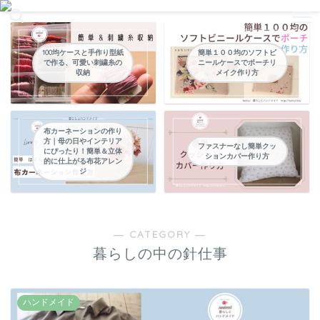
暮らしの中のパッチワークやハンドメイドなどの縫い物
100均ケースと手作り型紙
簡単１００均のソフトビ
で作る、可愛い刺繍糸の
ニールケースでポーチリ
収納
メイク作り方
布カーネーションの作り
方｜母の日やインテリア
ファスナーなし簡単クッ
にぴったり！簡単＆立体
ションカバー作り方
的に仕上がる布花アレン
ジ
― CATEGORY ―
暮らしの中の針仕事
ハンドメイド