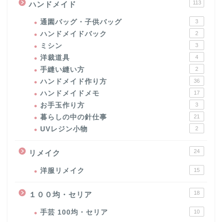
113
ハンドメイド
通園バッグ・子供バッグ
3
ハンドメイドバック
2
ミシン
3
洋裁道具
4
手縫い縫い方
2
ハンドメイド作り方
36
ハンドメイドメモ
17
お手玉作り方
3
暮らしの中の針仕事
21
UVレジン小物
2
24
リメイク
洋服リメイク
15
18
１００均・セリア
手芸 100均・セリア
10