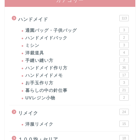
カテゴリー
113
ハンドメイド
通園バッグ・子供バッグ
3
ハンドメイドバック
2
ミシン
3
洋裁道具
4
手縫い縫い方
2
ハンドメイド作り方
36
ハンドメイドメモ
17
お手玉作り方
3
暮らしの中の針仕事
21
UVレジン小物
2
24
リメイク
洋服リメイク
15
18
１００均・セリア