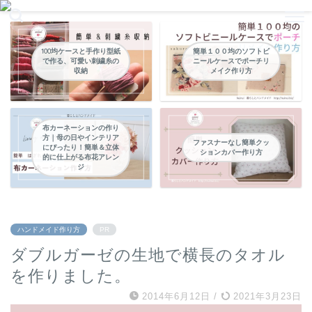
暮らしの中のパッチワークやハンドメイドなどの縫い物
100均ケースと手作り型紙
簡単１００均のソフトビ
で作る、可愛い刺繍糸の
ニールケースでポーチリ
収納
メイク作り方
布カーネーションの作り
方｜母の日やインテリア
ファスナーなし簡単クッ
にぴったり！簡単＆立体
ションカバー作り方
的に仕上がる布花アレン
ジ
ハンドメイド作り方
PR
ダブルガーゼの生地で横長のタオル
を作りました。
2014年6月12日
/
2021年3月23日