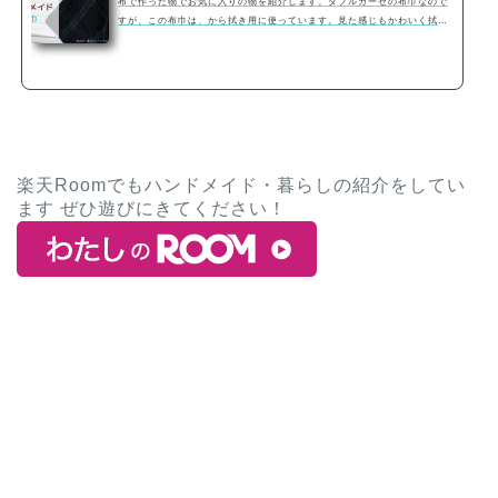
布で作った物でお気に入りの物を紹介します。ダブルガーゼの布巾なので
すが、この布巾は、から拭き用に使っています。見た感じもかわいく拭く
と埃などがよく見えます。ダブルガーゼで作る布巾作り方裁断では わ
にするので、縦は 45ｃｍ 横 28ｃｍ くらいに裁断しています。作り
方は簡単で、返し口を残し縫うだけです。掛ひもはつけた方が便利なの
で、縫うとき一緒に縫い、表返して、返し口を縫い閉じます。好みで、布
タグをつけたり、余ったレースを縫い付けたりしています。あと手縫いス
テッチをしています。ザクザク刺繍糸や…
楽天Roomでもハンドメイド・暮らしの紹介をしてい
ます ぜひ遊びにきてください！