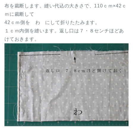
布を裁断します。縫い代込の大きさで、110ｃｍ×42ｃ
ｍに裁断して
42ｃｍ側を わ にして折りたたみます。
１ｃｍ内側を縫います。返し口は７・８センチほどあ
けておきます。