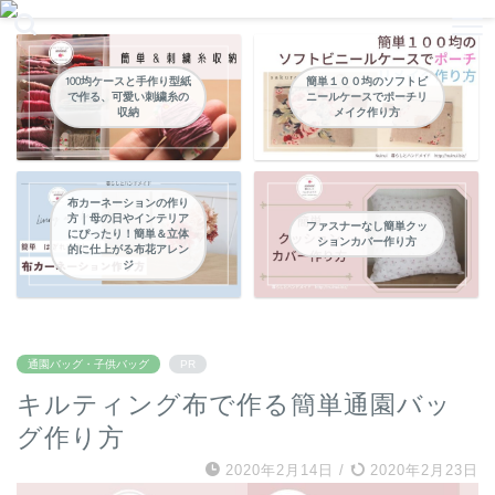
暮らしの中のパッチワークやハンドメイドなどの縫い物
100均ケースと手作り型紙
簡単１００均のソフトビ
で作る、可愛い刺繍糸の
ニールケースでポーチリ
収納
メイク作り方
布カーネーションの作り
方｜母の日やインテリア
ファスナーなし簡単クッ
にぴったり！簡単＆立体
ションカバー作り方
的に仕上がる布花アレン
ジ
通園バッグ・子供バッグ
PR
キルティング布で作る簡単通園バッ
グ作り方
2020年2月14日
/
2020年2月23日