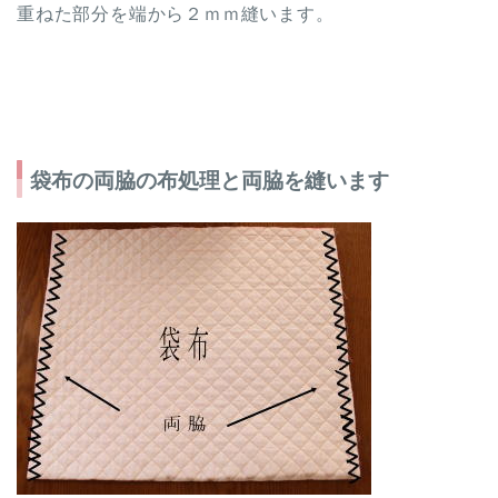
重ねた部分を端から２ｍｍ縫います。
袋布の両脇の布処理と両脇を縫います