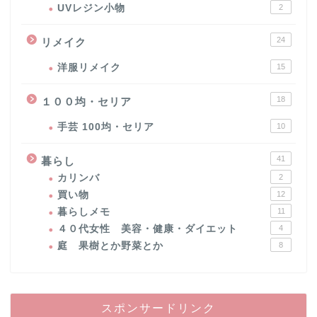
UVレジン小物
2
24
リメイク
洋服リメイク
15
18
１００均・セリア
手芸 100均・セリア
10
41
暮らし
カリンバ
2
買い物
12
暮らしメモ
11
４０代女性 美容・健康・ダイエット
4
庭 果樹とか野菜とか
8
スポンサードリンク