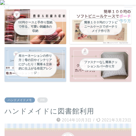
暮らしの中のパッチワークやハンドメイドなどの縫い物
100均ケースと手作り型紙
簡単１００均のソフトビ
で作る、可愛い刺繍糸の
ニールケースでポーチリ
収納
メイク作り方
布カーネーションの作り
方｜母の日やインテリア
ファスナーなし簡単クッ
にぴったり！簡単＆立体
ションカバー作り方
的に仕上がる布花アレン
ジ
ハンドメイドメモ
PR
ハンドメイドに図書館利用
2014年10月3日
/
2021年3月23日