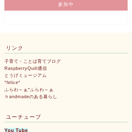
参加中
リンク
子育て・ことば育てブログ
RaspberryQuilt通信
とうげミュージアム
*felice*
ふらわ～ぁ*ふらわ～ぁ
ｈandmadeのある暮らし
ユーチューブ
You Tube