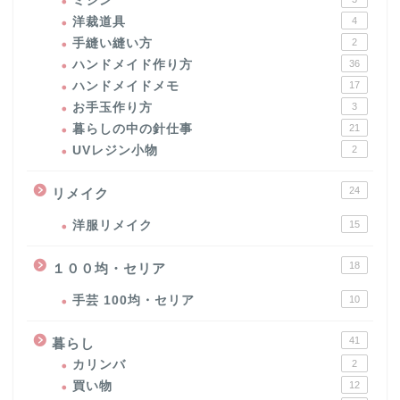
ミシン
洋裁道具
4
手縫い縫い方
2
ハンドメイド作り方
36
ハンドメイドメモ
17
お手玉作り方
3
暮らしの中の針仕事
21
UVレジン小物
2
24
リメイク
洋服リメイク
15
18
１００均・セリア
手芸 100均・セリア
10
41
暮らし
カリンバ
2
買い物
12