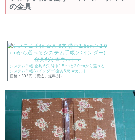
の金具
システム手帳 金具 6穴 背巾1.5cmと2.0cmから選べる
システム手帳(バインダー)金具6穴 ★カルト…
価格：302円（税込、送料別）