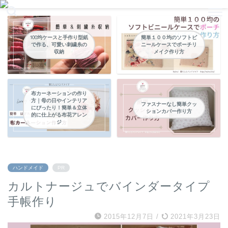
暮らしの中のパッチワークやハンドメイドなどの縫い物
100均ケースと手作り型紙
簡単１００均のソフトビ
で作る、可愛い刺繍糸の
ニールケースでポーチリ
収納
メイク作り方
布カーネーションの作り
方｜母の日やインテリア
ファスナーなし簡単クッ
にぴったり！簡単＆立体
ションカバー作り方
的に仕上がる布花アレン
ジ
ハンドメイド
PR
カルトナージュでバインダータイプ
手帳作り
2015年12月7日
/
2021年3月23日