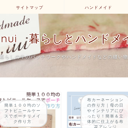
サイトマップ
ハンドメイド
uinui 暮らしとハンドメ
暮らしの中のパッチワークやハンドメイドなどの縫い
布カーネーション
簡単１００均のソ
の作り方｜母の日
フトビニールケー
やインテリアにぴ
スでポーチリメイ
ったり！簡単＆立
ク作り方
体的に仕上がる布
花アレンジ