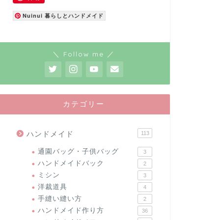
Nuinui 暮らしとハンドメイド
＼ Follow me ／
カテゴリー
ハンドメイド
113
通園バッグ・子供バッグ
3
ハンドメイドバック
2
ミシン
3
洋裁道具
4
手縫い縫い方
2
ハンドメイド作り方
36