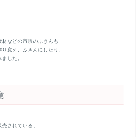
素材などの市販のふきんも
作り変え、ふきんにしたり、
みました。
意
販売されている、