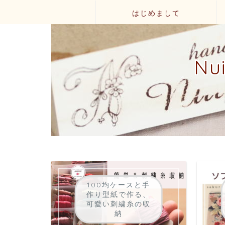
はじめまして
N
100均ケースと手
作り型紙で作る、
可愛い刺繍糸の収
納