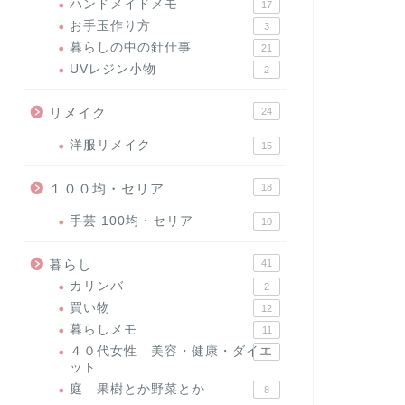
ハンドメイドメモ
17
お手玉作り方
3
暮らしの中の針仕事
21
UVレジン小物
2
リメイク
24
洋服リメイク
15
１００均・セリア
18
手芸 100均・セリア
10
暮らし
41
カリンバ
2
買い物
12
暮らしメモ
11
４０代女性 美容・健康・ダイエ
4
ット
庭 果樹とか野菜とか
8