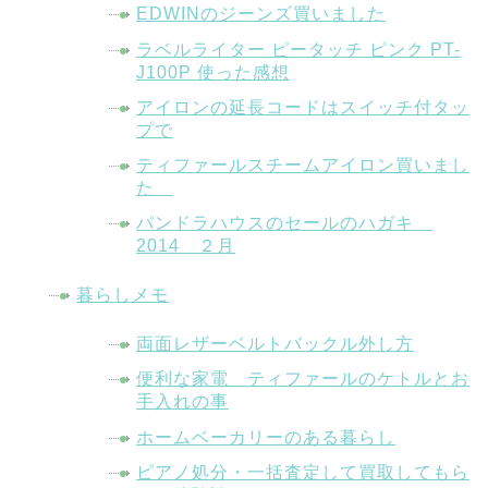
EDWINのジーンズ買いました
ラベルライター ピータッチ ピンク PT-
J100P 使った感想
アイロンの延長コードはスイッチ付タッ
プで
ティファールスチームアイロン買いまし
た
パンドラハウスのセールのハガキ
2014 ２月
暮らしメモ
両面レザーベルトバックル外し方
便利な家電 ティファールのケトルとお
手入れの事
ホームベーカリーのある暮らし
ピアノ処分・一括査定して買取してもら