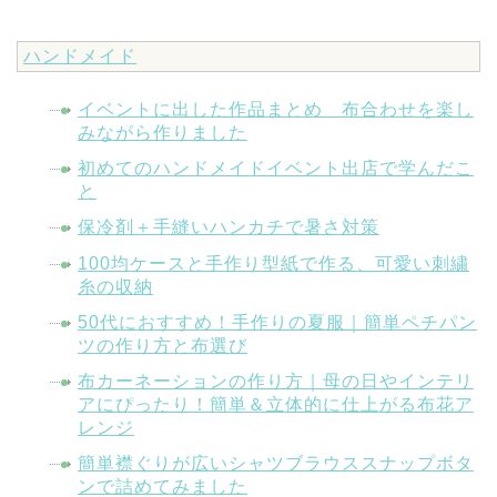
ハンドメイド
イベントに出した作品まとめ 布合わせを楽し
みながら作りました
初めてのハンドメイドイベント出店で学んだこ
と
保冷剤＋手縫いハンカチで暑さ対策
100均ケースと手作り型紙で作る、可愛い刺繍
糸の収納
50代におすすめ！手作りの夏服｜簡単ペチパン
ツの作り方と布選び
布カーネーションの作り方｜母の日やインテリ
アにぴったり！簡単＆立体的に仕上がる布花ア
レンジ
簡単襟ぐりが広いシャツブラウススナップボタ
ンで詰めてみました