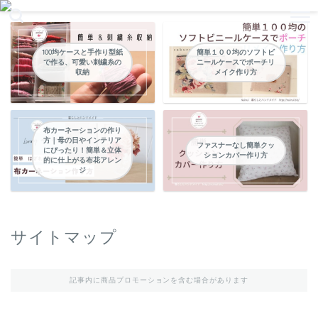
暮らしの中のパッチワークやハンドメイドなどの縫い物
100均ケースと手作り型紙
簡単１００均のソフトビ
で作る、可愛い刺繍糸の
ニールケースでポーチリ
収納
メイク作り方
布カーネーションの作り
方｜母の日やインテリア
ファスナーなし簡単クッ
にぴったり！簡単＆立体
ションカバー作り方
的に仕上がる布花アレン
ジ
サイトマップ
記事内に商品プロモーションを含む場合があります