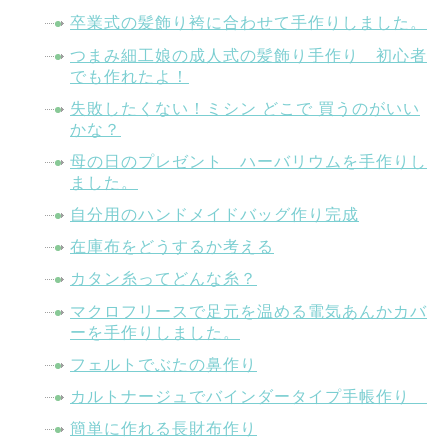
卒業式の髪飾り袴に合わせて手作りしました。
つまみ細工娘の成人式の髪飾り手作り 初心者
でも作れたよ！
失敗したくない！ミシン どこで 買うのがいい
かな？
母の日のプレゼント ハーバリウムを手作りし
ました。
自分用のハンドメイドバッグ作り完成
在庫布をどうするか考える
カタン糸ってどんな糸？
マクロフリースで足元を温める電気あんかカバ
ーを手作りしました。
フェルトでぶたの鼻作り
カルトナージュでバインダータイプ手帳作り
簡単に作れる長財布作り