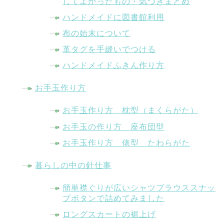
してよかったもの・気づきまとめ
ハンドメイドに図書館利用
布の始末について
革タグを手縫いでつける
ハンドメイドふきん作り方
お手玉作り方
お手玉作り方 枕型（まくらがた）
お手玉の作り方 座布団型
お手玉作り方 俵型 たわらがた
暮らしの中の針仕事
簡単襟ぐりが広いシャツブラウススナッ
プボタンで詰めてみました
ロングスカートの裾上げ