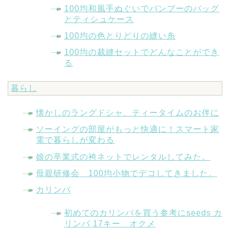
100均和風手ぬぐいでバンブーのバッグ
とティシュケース
100均の色とりどりの縫い糸
100均の裁縫セットでどんなことができ
る
暮らし
懐かしのラングドシャ、ティータイムのお伴に
ソーイングの部屋がもっと快適に！スマート家
電で暮らしが変わる
娘の卒業式の袴ネットでレンタルしてみた。
母親研修会 100均小物でデコしてきました。
カリンバ
初めてのカリンバを買う参考にseeds カ
リンバ 17キー オクメ