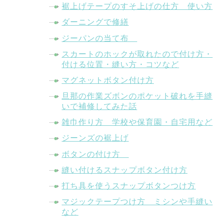
裾上げテープのすそ上げの仕方 使い方
ダーニングで修繕
ジーパンの当て布
スカートのホックが取れたので付け方・
付ける位置・縫い方・コツなど
マグネットボタン付け方
旦那の作業ズボンのポケット破れを手縫
いで補修してみた話
雑巾作り方 学校や保育園・自宅用など
ジーンズの裾上げ
ボタンの付け方
縫い付けるスナップボタン付け方
打ち具を使うスナップボタンつけ方
マジックテープつけ方 ミシンや手縫い
など