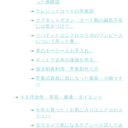
った体験談
クレジットカードの失敗談
マグネットボタン・カード類の磁気不良
には気をつけて。
リバティとユニクロコラボのワンピース
について思った事。
革のキーケースお手入れ。
ネットで古本の漫画を売る。
保冷剤再利用 芳香剤作り方
卒業式直前に気になった服装・小物マナ
ー
４０代女性 美容・健康・ダイエット
今年も買った！お気に入りユニクロのス
リッパ
モラタメで気になるチアシード試してみ