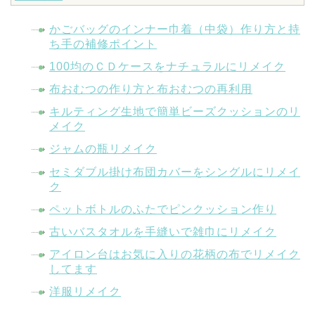
かごバッグのインナー巾着（中袋）作り方と持
ち手の補修ポイント
100均のＣＤケースをナチュラルにリメイク
布おむつの作り方と布おむつの再利用
キルティング生地で簡単ビーズクッションのリ
メイク
ジャムの瓶リメイク
セミダブル掛け布団カバーをシングルにリメイ
ク
ペットボトルのふたでピンクッション作り
古いバスタオルを手縫いで雑巾にリメイク
アイロン台はお気に入りの花柄の布でリメイク
してます
洋服リメイク