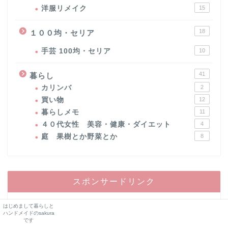
洋服リメイク
15
18
１００均・セリア
手芸 100均・セリア
10
41
暮らし
カリンバ
2
買い物
12
暮らしメモ
11
４０代女性 美容・健康・ダイエット
4
庭 果樹とか野菜とか
8
スポンサードリンク
はじめまして暮らしと
ハンドメイドのsakura
です