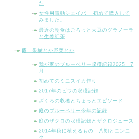
た
女性用電動シェイバー 初めて購入して
みました。
最近の朝食はごろっと大豆のグラノーラ
と生姜紅茶
庭 果樹とか野菜とか
我が家のブルーベリー収穫記録2025 7
月
初めてのミニスイカ作り
2017年のビワの収穫記録
ざくろの収穫とちょっとエピソード
庭のブルーベリー今年の記録
庭のザクロの収穫記録とザクロジュース
2014年秋に植えるもの 八朔とニンニ
ク