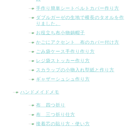
手作り簡単シートベルトカバー作り方
ダブルガーゼの生地で横長のタオルを作
りました。
お役立ち布小物鍋帽子
かごにアクセント 布のカバー付け方
ごみ袋ケース手作り作り方
レジ袋ストッカー作り方
スカラップの小物入れ型紙と作り方
ギャザーシュシュ作り方
ハンドメイドメモ
布 四つ折り
布 三つ折り仕方
接着芯の貼り方・使い方