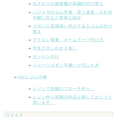
おさがりの体操服の刺繍の付け替え
パジャマのゴム交換 使う道具・入れ方
や縫い方など簡単に紹介
ズボンに直接縫い付けてあるゴムの付け
替え
アイロン接着 ネームテープ付け方
学生ズボンのすそ直し
ゼッケン付け
ジャージズボン手縫いで穴ふさぎ
UVレジン小物
レジンで白猫のブローチ作り。
レジン作り初期の作品も残しておこうと
思います。
リメイク