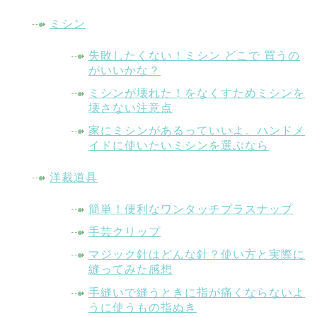
ミシン
失敗したくない！ミシン どこで 買うの
がいいかな？
ミシンが壊れた！をなくすためミシンを
壊さない注意点
家にミシンがあるっていいよ。ハンドメ
イドに使いたいミシンを選ぶなら
洋裁道具
簡単！便利なワンタッチプラスナップ
手芸クリップ
マジック針はどんな針？使い方と実際に
縫ってみた感想
手縫いで縫うときに指が痛くならないよ
うに使うもの指ぬき